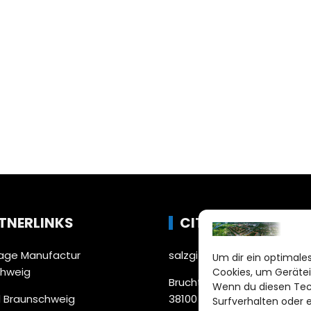
TNERLINKS
CITYLIFE!
ge Manufactur
salzgitter@citylifemedien.
Um dir ein optimales
chweig
Cookies, um Gerätei
Bruchtorwall 12
Wenn du diesen Tec
 Braunschweig
38100 Braunschweig
Surfverhalten oder 