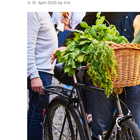
15. April 2025
by
H.H.