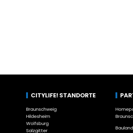
CITYLIFE! STANDORTE
PAR
Braunschweig
Homepa
Hildesheim
Brauns
Wolfsburg
Bauland
Salzgitter