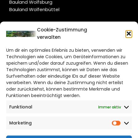
Bauland Wolfsburg
Bauland Wolfenbüttel
CITYLIFE!
Cookie-Zustimmung
verwalten
salzgitter@citylifemedien.de
Um dir ein optimales Erlebnis zu bieten, verwenden wir
Bruchtorwall 12
Technologien wie Cookies, um Geräteinformationen zu
38100 Braunschweig
speichern und/oder darauf zuzugreifen. Wenn du diesen
Technologien zustimmst, können wir Daten wie das
Telefon: 0531 387220 – 65
Surfverhalten oder eindeutige IDs auf dieser Website
verarbeiten. Wenn du deine Zustimmung nicht erteilst
DAS STADTMAGAZIN FÜR
oder zurückziehst, können bestimmte Merkmale und
SALZGITTER
Funktionen beeinträchtigt werden.
Funktional
Immer aktiv
Impressum
Datenschutzerklärung
Marketing
Cookie Richtlinie
Market