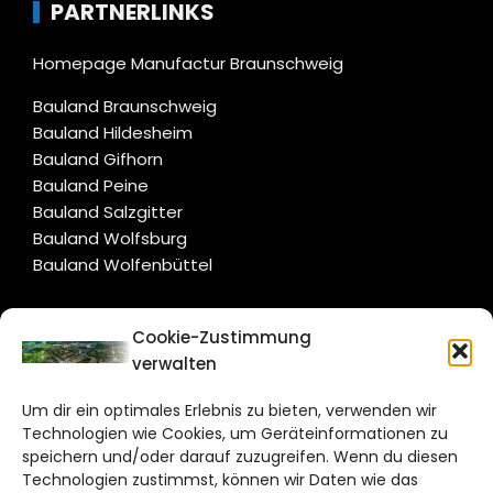
PARTNERLINKS
Homepage Manufactur Braunschweig
Bauland Braunschweig
Bauland Hildesheim
Bauland Gifhorn
Bauland Peine
Bauland Salzgitter
Bauland Wolfsburg
Bauland Wolfenbüttel
CITYLIFE!
Cookie-Zustimmung
verwalten
salzgitter@citylifemedien.de
Um dir ein optimales Erlebnis zu bieten, verwenden wir
Bruchtorwall 12
Technologien wie Cookies, um Geräteinformationen zu
38100 Braunschweig
speichern und/oder darauf zuzugreifen. Wenn du diesen
Technologien zustimmst, können wir Daten wie das
Telefon: 0531 387220 – 65