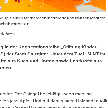
nd spielerisch Mathematik, Informatik, Naturwissenschaften
chnik vermitteln.
rklären
ng in der Kooperationsreihe „Stiftung Kinder
 der Stadt Salzgitter. Unter dem Titel „MINT ist
te aus Kitas und Horten sowie Lehrkräfte aus
hmen.
er Wunder: Der Spiegel beschlägt, wenn man ihn
fen jetzt Äpfel. Und auf dem glatten Holzboden rollt
pich. Vor der Haustür warten viele spannende, oft