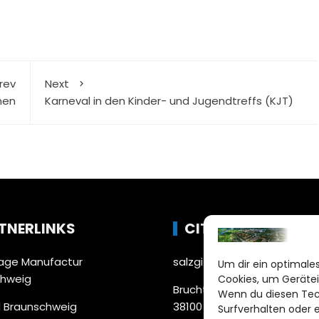
rev
Next
nen
Karneval in den Kinder- und Jugendtreffs (KJT)
TNERLINKS
CITYLIFE!
ge Manufactur
salzgitter@citylifemedien.
Um dir ein optimales
chweig
Cookies, um Gerätei
Bruchtorwall 12
Wenn du diesen Tec
 Braunschweig
38100 Braunschweig
Surfverhalten oder 