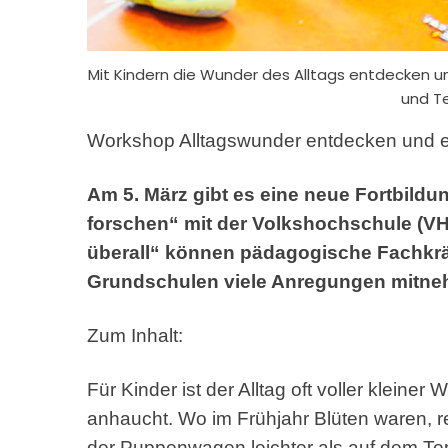
Mit Kindern die Wunder des Alltags entdecken u
und Te
Workshop Alltagswunder entdecken und e
Am 5. März gibt es eine neue Fortbildu
forschen“ mit der Volkshochschule (VHS)
überall“ können pädagogische Fachkräf
Grundschulen viele Anregungen mitne
Zum Inhalt:
Für Kinder ist der Alltag oft voller klein
anhaucht. Wo im Frühjahr Blüten waren, rei
der Puppenwagen leichter als auf dem Tep