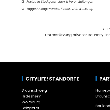
Posted in
Stadtgeschehen & Veranstaltungen
Tagged
Alltagswunder
,
Kinder
,
VHS
,
Workshop
P
Unterstützung privater Bauherr/-in
CITYLIFE! STANDORTE
PAR
Braunschweig
Homepa
Hildesheim
Brauns
Wolfsburg
Bauland
Salzgitter