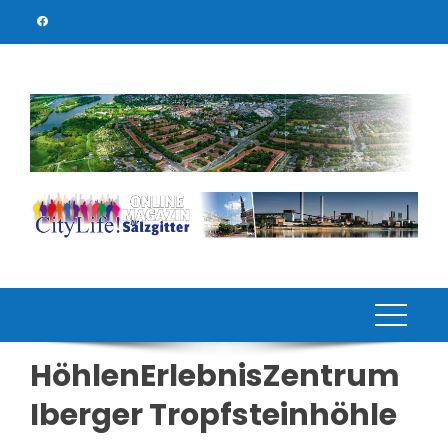
Skip
to
content
HöhlenErlebnisZentrum
Iberger Tropfsteinhöhle