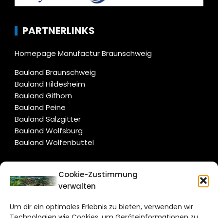
PARTNERLINKS
Homepage Manufactur Braunschweig
Bauland Braunschweig
Bauland Hildesheim
Bauland Gifhorn
Bauland Peine
Bauland Salzgitter
Bauland Wolfsburg
Bauland Wolfenbüttel
CITYLIFE!
Cookie-Zustimmung
verwalten
salzgitter@citylifemedien.de
Um dir ein optimales Erlebnis zu bieten, verwenden wir
Bruchtorwall 12
Technologien wie Cookies, um Geräteinformationen zu