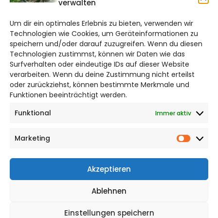
verwalten
salzgitter@citylifemedien.de
Um dir ein optimales Erlebnis zu bieten, verwenden wir
Bruchtorwall 12
Technologien wie Cookies, um Geräteinformationen zu
38100 Braunschweig
speichern und/oder darauf zuzugreifen. Wenn du diesen
Technologien zustimmst, können wir Daten wie das
Telefon: 0531 387220 – 65
Surfverhalten oder eindeutige IDs auf dieser Website
verarbeiten. Wenn du deine Zustimmung nicht erteilst
DAS STADTMAGAZIN FÜR
oder zurückziehst, können bestimmte Merkmale und
SALZGITTER
Funktionen beeinträchtigt werden.
Funktional
Immer aktiv
Impressum
Datenschutzerklärung
Marketing
Cookie Richtlinie
Market
CITYLIFE! BEI FACEBOOK
Akzeptieren
Ablehnen
Einstellungen speichern