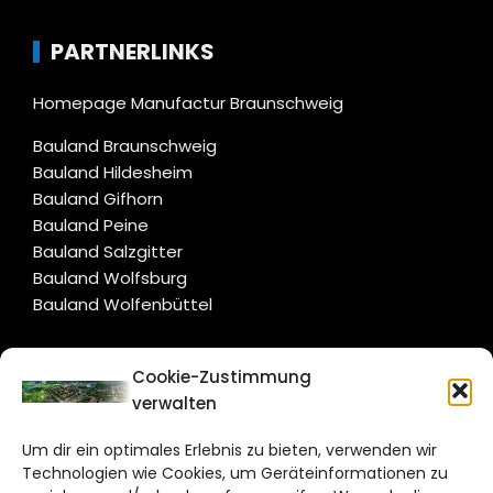
PARTNERLINKS
Homepage Manufactur Braunschweig
Bauland Braunschweig
Bauland Hildesheim
Bauland Gifhorn
Bauland Peine
Bauland Salzgitter
Bauland Wolfsburg
Bauland Wolfenbüttel
CITYLIFE!
Cookie-Zustimmung
verwalten
salzgitter@citylifemedien.de
Um dir ein optimales Erlebnis zu bieten, verwenden wir
Bruchtorwall 12
Technologien wie Cookies, um Geräteinformationen zu