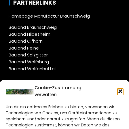
PARTNERLINKS
Homepage Manufactur Braunschweig
Bauland Braunschweig
Bauland Hildesheim
Bauland Gifhorn
Bauland Peine
Bauland Salzgitter
Bauland Wolfsburg
Bauland Wolfenbüttel
CITYLIFE!
Cookie-Zustimmung
verwalten
salzgitter@citylifemedien.de
Um dir ein optimales Erlebnis zu bieten, verwenden wir
Bruchtorwall 12
Technologien wie Cookies, um Geräteinformationen zu
38100 Braunschweig
speichern und/oder darauf zuzugreifen. Wenn du diesen
Technologien zustimmst, können wir Daten wie das
Telefon: 0531 387220 – 65