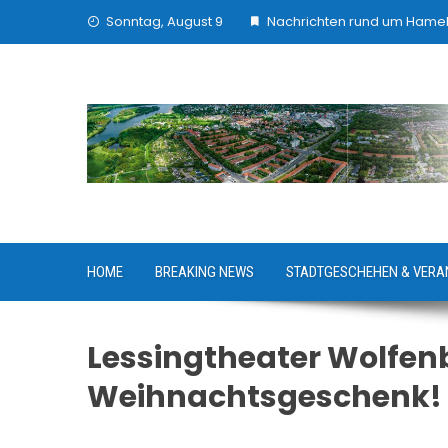
Skip
Sonntag, August 9
Nachrichten rund um Hame
to
content
HOME
BREAKING NEWS
STADTGESCHEHEN & VERA
Lessingtheater Wolfen
Weihnachtsgeschenk!