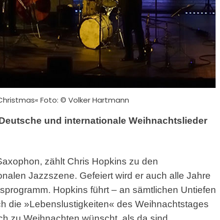
 Christmas« Foto: © Volker Hartmann
Deutsche und internationale Weihnachtslieder
Saxophon, zählt Chris Hopkins zu den
onalen Jazzszene. Gefeiert wird er auch alle Jahre
tsprogramm. Hopkins führt – an sämtlichen Untiefen
rch die »Lebenslustigkeiten« des Weihnachtstages
ich zu Weihnachten wünscht, als da sind