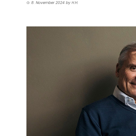
8. November 2024
by
H.H.