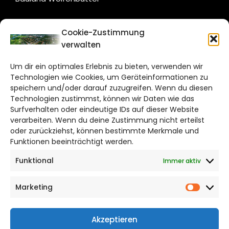
CITYLIFE!
Cookie-Zustimmung
verwalten
salzgitter@citylifemedien.de
Um dir ein optimales Erlebnis zu bieten, verwenden wir
Bruchtorwall 12
Technologien wie Cookies, um Geräteinformationen zu
38100 Braunschweig
speichern und/oder darauf zuzugreifen. Wenn du diesen
Technologien zustimmst, können wir Daten wie das
Telefon: 0531 387220 – 65
Surfverhalten oder eindeutige IDs auf dieser Website
verarbeiten. Wenn du deine Zustimmung nicht erteilst
DAS STADTMAGAZIN FÜR
oder zurückziehst, können bestimmte Merkmale und
SALZGITTER
Funktionen beeinträchtigt werden.
Funktional
Immer aktiv
Impressum
Datenschutzerklärung
Marketing
Cookie Richtlinie
Market
CITYLIFE! BEI FACEBOOK
Akzeptieren