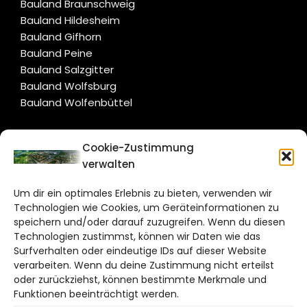
Bauland Braunschweig
Bauland Hildesheim
Bauland Gifhorn
Bauland Peine
Bauland Salzgitter
Bauland Wolfsburg
Bauland Wolfenbüttel
CITYLIFE!
Cookie-Zustimmung
verwalten
salzgitter@citylifemedien.de
Um dir ein optimales Erlebnis zu bieten, verwenden wir
Bruchtorwall 12
Technologien wie Cookies, um Geräteinformationen zu
38100 Braunschweig
speichern und/oder darauf zuzugreifen. Wenn du diesen
Technologien zustimmst, können wir Daten wie das
Telefon: 0531 387220 – 65
Surfverhalten oder eindeutige IDs auf dieser Website
verarbeiten. Wenn du deine Zustimmung nicht erteilst
DAS STADTMAGAZIN FÜR
oder zurückziehst, können bestimmte Merkmale und
SALZGITTER
Funktionen beeinträchtigt werden.