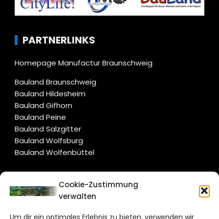
PARTNERLINKS
Homepage Manufactur Braunschweig
Bauland Braunschweig
Bauland Hildesheim
Bauland Gifhorn
Bauland Peine
Bauland Salzgitter
Bauland Wolfsburg
Bauland Wolfenbüttel
CITYLIFE!
Cookie-Zustimmung
verwalten
salzgitter@citylifemedien.de
Um dir ein optimales Erlebnis zu bieten, verwenden wir