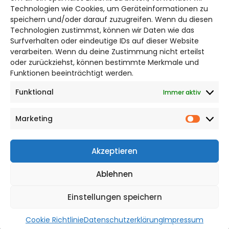
Bruchtorwall 12
Technologien wie Cookies, um Geräteinformationen zu
38100 Braunschweig
speichern und/oder darauf zuzugreifen. Wenn du diesen
Technologien zustimmst, können wir Daten wie das
Telefon: 0531 387220 – 65
Surfverhalten oder eindeutige IDs auf dieser Website
verarbeiten. Wenn du deine Zustimmung nicht erteilst
DAS STADTMAGAZIN FÜR
oder zurückziehst, können bestimmte Merkmale und
SALZGITTER
Funktionen beeinträchtigt werden.
Funktional
Immer aktiv
Impressum
Datenschutzerklärung
Marketing
Cookie Richtlinie
Market
CITYLIFE! BEI FACEBOOK
Akzeptieren
Ablehnen
Einstellungen speichern
WordPress Theme |
Viral
by HashThemes
Cookie Richtlinie
Datenschutzerklärung
Impressum