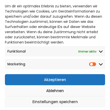
salzgitter@citylifemedien.de
Um dir ein optimales Erlebnis zu bieten, verwenden wir
Bruchtorwall 12
Technologien wie Cookies, um Geräteinformationen zu
38100 Braunschweig
speichern und/oder darauf zuzugreifen. Wenn du diesen
Technologien zustimmst, können wir Daten wie das
Telefon: 0531 387220 – 65
Surfverhalten oder eindeutige IDs auf dieser Website
verarbeiten. Wenn du deine Zustimmung nicht erteilst
DAS STADTMAGAZIN FÜR
oder zurückziehst, können bestimmte Merkmale und
SALZGITTER
Funktionen beeinträchtigt werden.
Funktional
Immer aktiv
Impressum
Datenschutzerklärung
Marketing
Cookie Richtlinie
Market
CITYLIFE! BEI FACEBOOK
Akzeptieren
Ablehnen
Einstellungen speichern