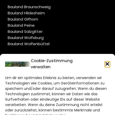
Bauland Braunschweig
Bauland Hildesheim
Bauland Gifhorn
Bauland Peine
Bauland Salzgitter
Bauland Wolfsburg
Bauland Wolfenbüttel
CITYLIFE!
Cookie-Zustimmung
verwalten
salzgitter@citylifemedien.de
Um dir ein optimales Erlebnis zu bieten, verwenden wir
Bruchtorwall 12
Technologien wie Cookies, um Geräteinformationen zu
38100 Braunschweig
speichern und/oder darauf zuzugreifen. Wenn du diesen
Technologien zustimmst, können wir Daten wie das
Telefon: 0531 387220 – 65
Surfverhalten oder eindeutige IDs auf dieser Website
verarbeiten. Wenn du deine Zustimmung nicht erteilst
DAS STADTMAGAZIN FÜR
oder zurückziehst, können bestimmte Merkmale und