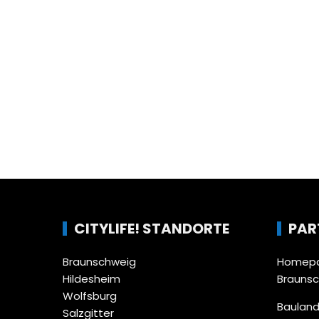
CITYLIFE! STANDORTE
PAR
Braunschweig
Homepa
Hildesheim
Brauns
Wolfsburg
Bauland
Salzgitter