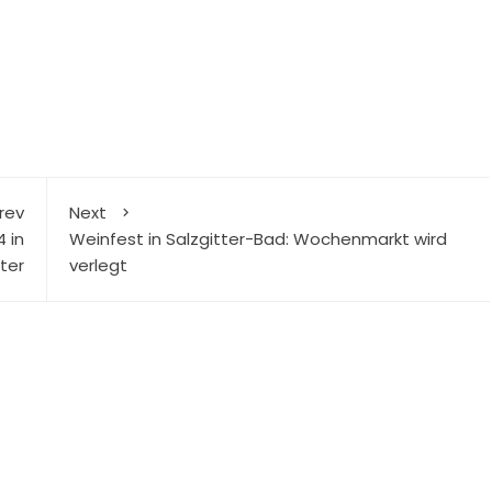
rev
Next
 in
Weinfest in Salzgitter-Bad: Wochenmarkt wird
tter
verlegt