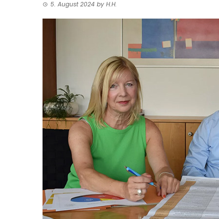
5. August 2024
by
H.H.