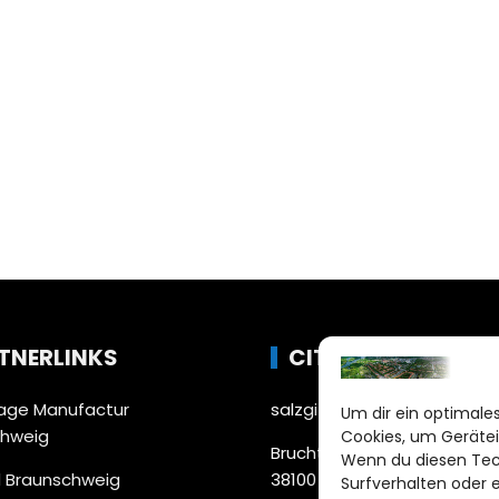
TNERLINKS
CITYLIFE!
ge Manufactur
salzgitter@citylifemedien.
Um dir ein optimales
chweig
Cookies, um Gerätei
Bruchtorwall 12
Wenn du diesen Tec
 Braunschweig
38100 Braunschweig
Surfverhalten oder 