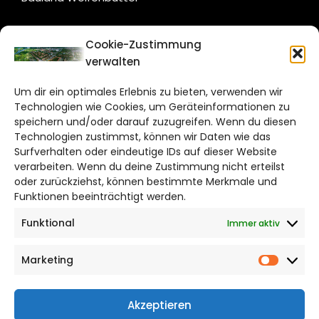
CITYLIFE!
Cookie-Zustimmung
verwalten
salzgitter@citylifemedien.de
Um dir ein optimales Erlebnis zu bieten, verwenden wir
Bruchtorwall 12
Technologien wie Cookies, um Geräteinformationen zu
38100 Braunschweig
speichern und/oder darauf zuzugreifen. Wenn du diesen
Technologien zustimmst, können wir Daten wie das
Telefon: 0531 387220 – 65
Surfverhalten oder eindeutige IDs auf dieser Website
verarbeiten. Wenn du deine Zustimmung nicht erteilst
DAS STADTMAGAZIN FÜR
oder zurückziehst, können bestimmte Merkmale und
SALZGITTER
Funktionen beeinträchtigt werden.
Funktional
Immer aktiv
Impressum
Datenschutzerklärung
Marketing
Cookie Richtlinie
Market
CITYLIFE! BEI FACEBOOK
Akzeptieren