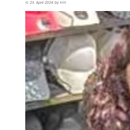
23. April 2024
by
H.H.