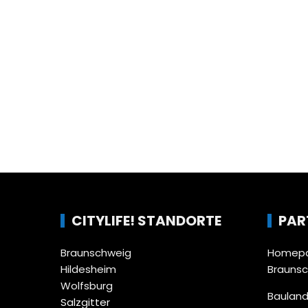
CITYLIFE! STANDORTE
PAR
Braunschweig
Homepa
Hildesheim
Brauns
Wolfsburg
Bauland
Salzgitter