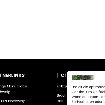
TNERLINKS
CITYLIFE!
ge Manufactur
salzgitter@citylifemedien.
Um dir ein optimales
chweig
Cookies, um Gerätei
Bruchtorwall 12
Wenn du diesen Tec
 Braunschweig
38100 Braunschweig
Surfverhalten oder 