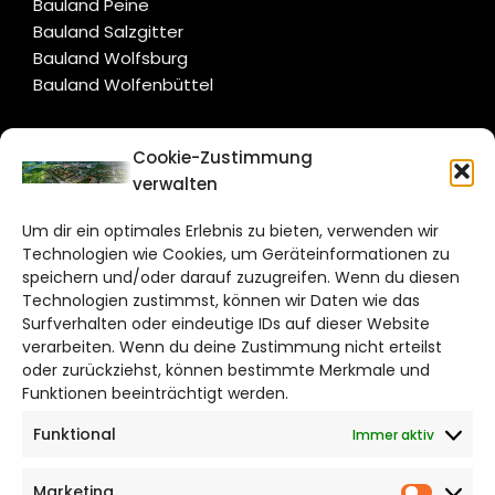
Bauland Peine
Bauland Salzgitter
Bauland Wolfsburg
Bauland Wolfenbüttel
CITYLIFE!
Cookie-Zustimmung
verwalten
salzgitter@citylifemedien.de
Um dir ein optimales Erlebnis zu bieten, verwenden wir
Bruchtorwall 12
Technologien wie Cookies, um Geräteinformationen zu
38100 Braunschweig
speichern und/oder darauf zuzugreifen. Wenn du diesen
Technologien zustimmst, können wir Daten wie das
Telefon: 0531 387220 – 65
Surfverhalten oder eindeutige IDs auf dieser Website
verarbeiten. Wenn du deine Zustimmung nicht erteilst
DAS STADTMAGAZIN FÜR
oder zurückziehst, können bestimmte Merkmale und
SALZGITTER
Funktionen beeinträchtigt werden.
Funktional
Immer aktiv
Impressum
Datenschutzerklärung
Marketing