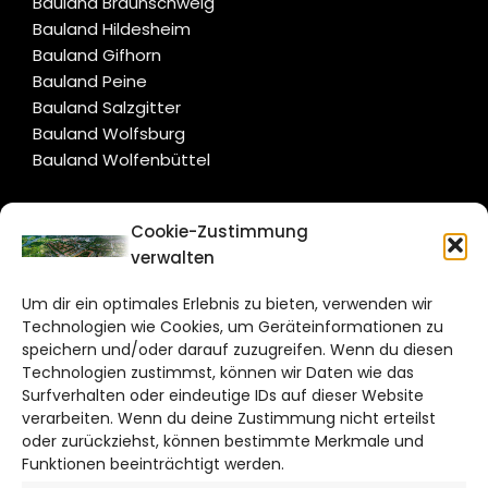
Bauland Braunschweig
Bauland Hildesheim
Bauland Gifhorn
Bauland Peine
Bauland Salzgitter
Bauland Wolfsburg
Bauland Wolfenbüttel
CITYLIFE!
Cookie-Zustimmung
verwalten
salzgitter@citylifemedien.de
Um dir ein optimales Erlebnis zu bieten, verwenden wir
Bruchtorwall 12
Technologien wie Cookies, um Geräteinformationen zu
38100 Braunschweig
speichern und/oder darauf zuzugreifen. Wenn du diesen
Technologien zustimmst, können wir Daten wie das
Telefon: 0531 387220 – 65
Surfverhalten oder eindeutige IDs auf dieser Website
verarbeiten. Wenn du deine Zustimmung nicht erteilst
DAS STADTMAGAZIN FÜR
oder zurückziehst, können bestimmte Merkmale und
SALZGITTER
Funktionen beeinträchtigt werden.