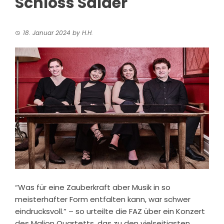
Schloss Salder
18. Januar 2024
by
H.H.
“Was für eine Zauberkraft aber Musik
in so
meisterhafter Form entfalten kann, war schwer
eindrucksvoll.” – so urteilte die FAZ über ein Konzert
des Malion Quartetts, das zu den vielseitigsten