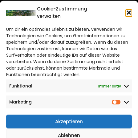
CITYLIFE!
Cookie-Zustimmung
verwalten
salzgitter@citylifemedien.de
Um dir ein optimales Erlebnis zu bieten, verwenden wir
Bruchtorwall 12
Technologien wie Cookies, um Geräteinformationen zu
38100 Braunschweig
speichern und/oder darauf zuzugreifen. Wenn du diesen
Technologien zustimmst, können wir Daten wie das
Telefon: 0531 387220 – 65
Surfverhalten oder eindeutige IDs auf dieser Website
verarbeiten. Wenn du deine Zustimmung nicht erteilst
DAS STADTMAGAZIN FÜR
oder zurückziehst, können bestimmte Merkmale und
SALZGITTER
Funktionen beeinträchtigt werden.
Funktional
Immer aktiv
Impressum
Datenschutzerklärung
Marketing
Cookie Richtlinie
Market
CITYLIFE! BEI FACEBOOK
Akzeptieren
Ablehnen