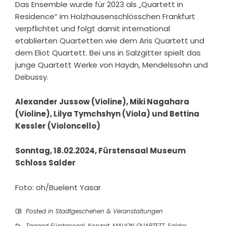
Das Ensemble wurde für 2023 als „Quartett in
Residence“ im Holzhausenschlösschen Frankfurt
verpflichtet und folgt damit international
etablierten Quartetten wie dem Aris Quartett und
dem Eliot Quartett. Bei uns in Salzgitter spielt das
junge Quartett Werke von Haydn, Mendelssohn und
Debussy.
Alexander Jussow (Violine), Miki Nagahara
(Violine), Lilya Tymchshyn (Viola) und Bettina
Kessler (Violoncello)
Sonntag, 18.02.2024,
Fürstensaal Museum
Schloss Salder
Foto: oh/Buelent Yasar
Posted in
Stadtgeschehen & Veranstaltungen
Tagged
Fürstensaal
,
Konzert
,
MALION QUARTETT
,
Salder