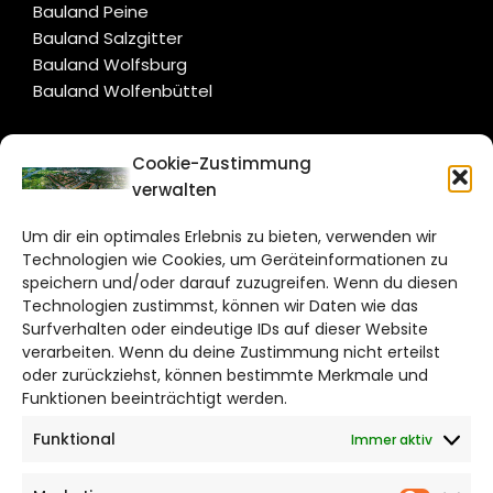
Bauland Peine
Bauland Salzgitter
Bauland Wolfsburg
Bauland Wolfenbüttel
CITYLIFE!
Cookie-Zustimmung
verwalten
salzgitter@citylifemedien.de
Um dir ein optimales Erlebnis zu bieten, verwenden wir
Bruchtorwall 12
Technologien wie Cookies, um Geräteinformationen zu
38100 Braunschweig
speichern und/oder darauf zuzugreifen. Wenn du diesen
Technologien zustimmst, können wir Daten wie das
Telefon: 0531 387220 – 65
Surfverhalten oder eindeutige IDs auf dieser Website
verarbeiten. Wenn du deine Zustimmung nicht erteilst
DAS STADTMAGAZIN FÜR
oder zurückziehst, können bestimmte Merkmale und
SALZGITTER
Funktionen beeinträchtigt werden.
Funktional
Immer aktiv
Impressum
Datenschutzerklärung